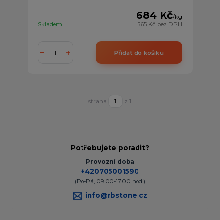
684 Kč
/
kg
Skladem
565 Kč
bez DPH
Přidat do košíku
strana
z 1
Potřebujete poradit?
Provozní doba
+420705001590
(Po-Pá, 09.00-17.00 hod.)
info@rbstone.cz