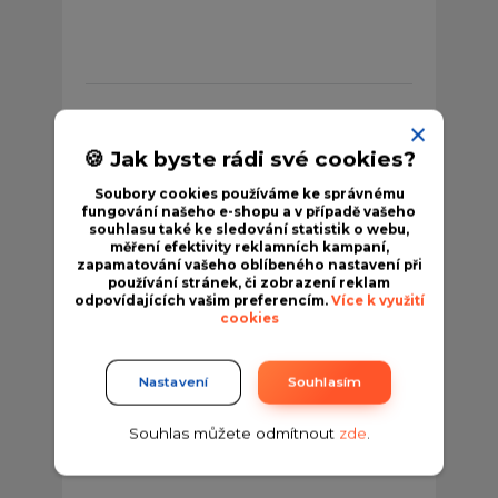
Penetrace na vlhký beton pro kamenný
🍪 Jak byste rádi své cookies?
koberec RB Stone - RB-EPOX 205
345 Kč
Soubory cookies používáme ke správnému
/
ks
fungování našeho e-shopu a v případě vašeho
Skladem
285 Kč
bez DPH
souhlasu také ke sledování statistik o webu,
měření efektivity reklamních kampaní,
zapamatování vašeho oblíbeného nastavení při
používání stránek, či zobrazení reklam
Přidat do košíku
odpovídajících vašim preferencím.
Více k využití
cookies
Nastavení
Souhlasím
TOP produkt
Souhlas můžete odmítnout
zde
.