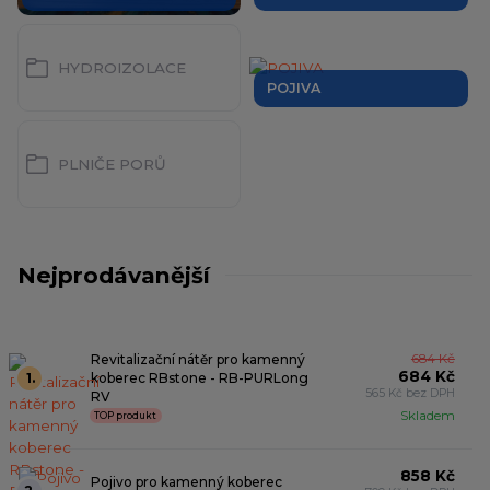
HYDROIZOLACE
POJIVA
PLNIČE PORŮ
Nejprodávanější
Revitalizační nátěr pro kamenný
684 Kč
684 Kč
1.
koberec RBstone - RB-PURLong
565 Kč bez DPH
RV
Skladem
TOP produkt
858 Kč
Pojivo pro kamenný koberec