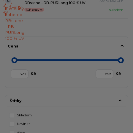
2.
709 Kč bez DPH
RBstone - RB-PURLong 100 % UV
skladem
TOP produkt
Cena:
Kč
Kč
Štítky
Skladem
Novinka
Akce