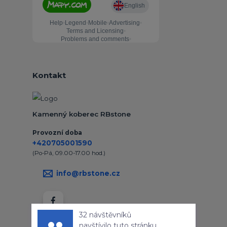
Kontakt
Kamenný koberec RBstone
Provozní doba
+420705001590
(Po-Pá, 09.00-17.00 hod.)
info@rbstone.cz
32 návštěvníků
navštívilo tuto stránku