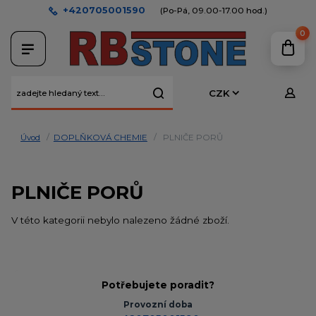
+420705001590
(Po-Pá, 09.00-17.00 hod.)
0
CZK
Úvod
DOPLŇKOVÁ CHEMIE
PLNIČE PORŮ
PLNIČE PORŮ
V této kategorii nebylo nalezeno žádné zboží.
Potřebujete poradit?
Provozní doba