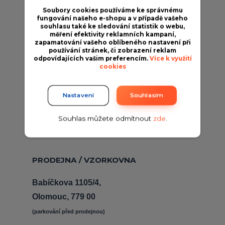
Soubory cookies používáme ke správnému
Jak nakupovat
fungování našeho e-shopu a v případě vašeho
souhlasu také ke sledování statistik o webu,
Obchodní podmínky
měření efektivity reklamních kampaní,
zapamatování vašeho oblíbeného nastavení při
používání stránek, či zobrazení reklam
Fotogalerie
odpovídajících vašim preferencím.
Více k využití
cookies
Kontakty
Blog
Nastavení
Souhlasím
Souhlas můžete odmítnout
zde
.
PRODUKTY
PRODEJNA / VZORKOVNA
Babíčkova 1105/4,
Olomouc, 779 00
(parkování před prodejnou) 