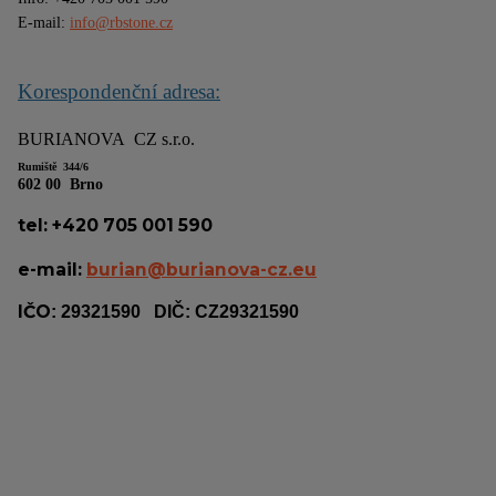
E-mail: 
info@rbstone.cz
Korespondenční adresa:
BURIANOVA  CZ s.r.o.
Rumiště  344/6
602 00  Brno
tel: +420 705 001 590
e-mail:
burian@burianova-cz.eu
IČO
: 29321590
DIČ: CZ29321590