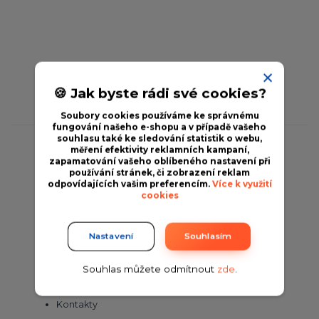
🍪 Jak byste rádi své cookies?
Soubory cookies používáme ke správnému
fungování našeho e-shopu a v případě vašeho
souhlasu také ke sledování statistik o webu,
měření efektivity reklamních kampaní,
zapamatování vašeho oblíbeného nastavení při
VŠE O NÁKUPU
používání stránek, či zobrazení reklam
odpovídajících vašim preferencím.
Více k využití
cookies
O nás
Jak nakupovat
Nastavení
Souhlasím
Obchodní podmínky
Souhlas můžete odmítnout
zde
.
Fotogalerie
Kontakty