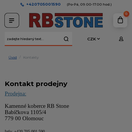
+420705001590
(Po-Pá, 09.00-17.00 hod.)
0
CZK
Úvod
Kontakty
Kontakt prodejny
Prodejna:
Kamenné koberce RB Stone                                   
Babíčkova 1105/4
779 00 Olomouc
Info: +420 705 001 590