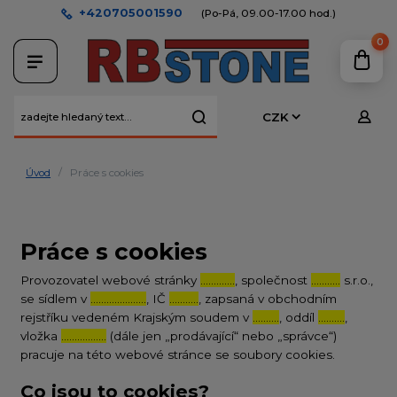
+420705001590
(Po-Pá, 09.00-17.00 hod.)
0
CZK
Úvod
Práce s cookies
Práce s cookies
Provozovatel webové stránky
………….
, společnost
………..
s.r.o.,
se sídlem v
…………………
, IČ
………..
, zapsaná v obchodním
rejstříku vedeném Krajským soudem v
……….
, oddíl
……….
,
vložka
……………..
(dále jen „prodávající“ nebo „správce“)
pracuje na této webové stránce se soubory cookies.
Co jsou to cookies?