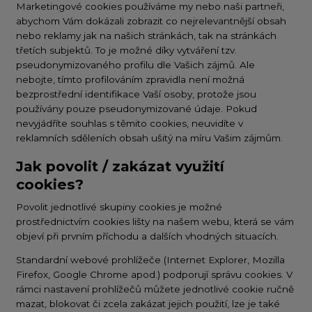
Marketingové cookies používáme my nebo naši partneři,
abychom Vám dokázali zobrazit co nejrelevantnější obsah
nebo reklamy jak na našich stránkách, tak na stránkách
třetích subjektů. To je možné díky vytváření tzv.
pseudonymizovaného profilu dle Vašich zájmů. Ale
nebojte, tímto profilováním zpravidla není možná
bezprostřední identifikace Vaší osoby, protože jsou
používány pouze pseudonymizované údaje. Pokud
nevyjádříte souhlas s těmito cookies, neuvidíte v
reklamních sděleních obsah ušitý na míru Vašim zájmům.
Jak povolit / zakázat využití
cookies?
Povolit jednotlivé skupiny cookies je možné
prostřednictvím cookies lišty na našem webu, která se vám
objeví při prvním příchodu a dalších vhodných situacích.
Standardní webové prohlížeče (Internet Explorer, Mozilla
Firefox, Google Chrome apod.) podporují správu cookies. V
rámci nastavení prohlížečů můžete jednotlivé cookie ručně
mazat, blokovat či zcela zakázat jejich použití, lze je také