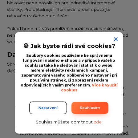
blokovat nebo povolit jen pro jednotlivé internetové
stránky. Pro detailnější informace, prosím, použijte
nápovědu vašeho prohlížeče.
Pokud bude mít váš prohlížeč použití cookies zakázáno,
nemůžeme ale zaručit dokonalý, či dokonce funkční chod
webových stránek.
🍪 Jak byste rádi své cookies?
Další zpracovatelé cookies
Soubory cookies používáme ke správnému
fungování našeho e-shopu a v případě vašeho
Shromážděné cookies soubory mohou být zpracovány
souhlasu také ke sledování statistik o webu,
dalšími zpracovateli:
měření efektivity reklamních kampaní,
zapamatování vašeho oblíbeného nastavení při
používání stránek, či zobrazení reklam
Poskytovatelem služby Google Analytics,
odpovídajících vašim preferencím.
Více k využití
provozované společností Google Inc., sídlem 1600
cookies
Amphitheatre Parkway, Mountain View, CA 94043,
USA
Poskytovatelem služby Google Ads, provozované
Nastavení
Souhlasím
společností Google Inc., sídlem 1600 Amphitheatre
Parkway, Mountain View, CA 94043, USA
Souhlas můžete odmítnout
zde
.
Poskytovatelem služby Facebook Ads, provozované
společností Facebook Inc., sídlem 1601 Willow Road,