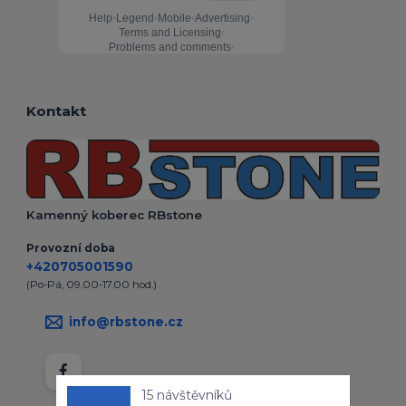
Kontakt
Kamenný koberec RBstone
Provozní doba
+420705001590
(Po-Pá, 09.00-17.00 hod.)
info@rbstone.cz
15 návštěvníků