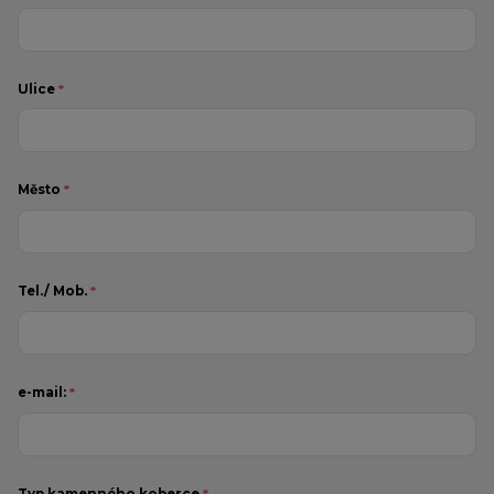
Ulice
*
Město
*
Tel./ Mob.
*
e-mail:
*
Typ kamenného koberce
*