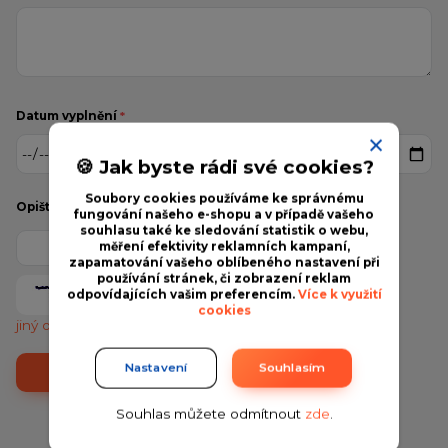
Datum vyplnění
*
🍪 Jak byste rádi své cookies?
Soubory cookies používáme ke správnému
Opište text z obrázku
*
fungování našeho e-shopu a v případě vašeho
souhlasu také ke sledování statistik o webu,
měření efektivity reklamních kampaní,
zapamatování vašeho oblíbeného nastavení při
používání stránek, či zobrazení reklam
odpovídajících vašim preferencím.
Více k využití
cookies
jiný obrázek
Nastavení
Souhlasím
Souhlas můžete odmítnout
zde
.