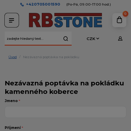
+420705001590
(Po-Pá, 09.00-17.00 hod.)
0
CZK
Úvod
Nezávazná poptávka na pokládku
Nezávazná poptávka na pokládku
kamenného koberce
Jmeno
*
Příjmení
*