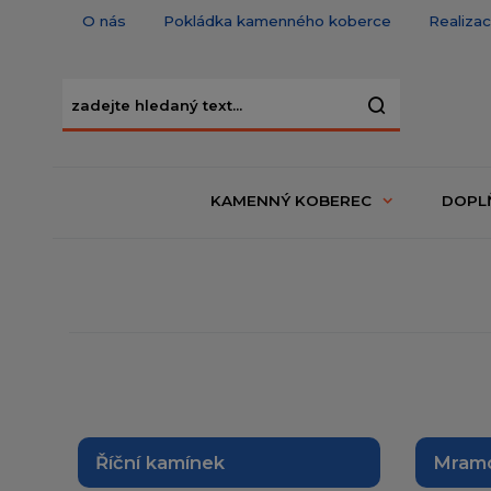
O nás
Pokládka kamenného koberce
Realiza
KAMENNÝ KOBEREC
DOPL
Říční kamínek
Mramo