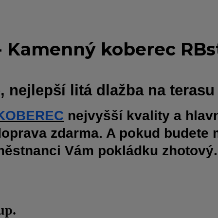
h - Kamenný koberec RB
ejlepší litá dlažba na terasu
KOBEREC
nejvyšší kvality a hla
doprava zdarma. A pokud budete 
městnanci Vám pokládku zhotový.
up.