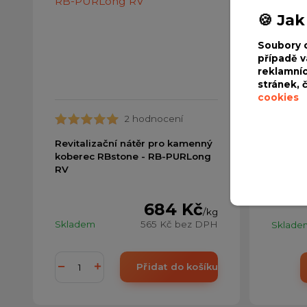
🍪 Jak
Soubory 
případě v
reklamníc
stránek, 
cookies
2 hodnocení
Kamenn
Revitalizační nátěr pro kamenný
Alican
koberec RBstone - RB-PURLong
od 454
RV
684 Kč
/
kg
Skladem
565 Kč
bez DPH
Sklade
Přidat do košíku