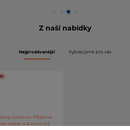
Z naší nabídky
Nejprodávanější
Vybrali jsme pro vás
kt