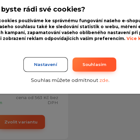
 byste rádi své cookies?
cookies používáme ke správnému fungování našeho e-shopu
ašeho souhlasu také ke sledování statistik o webu, měření e
h kampaní, zapamatování vašeho oblíbeného nastavení při 
či zobrazení reklam odpovídajících vašim preferencím.
Více k
ý koberec RBstone -
Nastavení
Souhlasím
te hnědý 4-6 mm/ m2 již
,- Kč
Souhlas můžete odmítnout
zde
.
681 Kč
cena
/
Balení
od
cena od
563 Kč
bez
m
DPH
Zvolit variantu