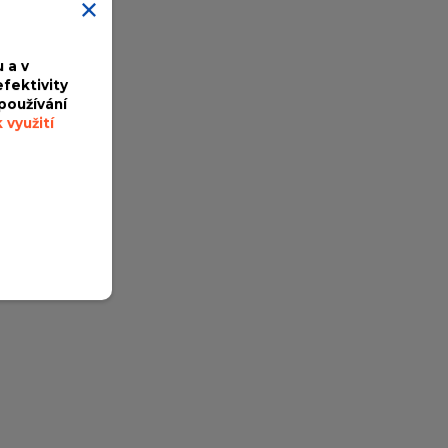
 a v
fektivity
používání
 využití