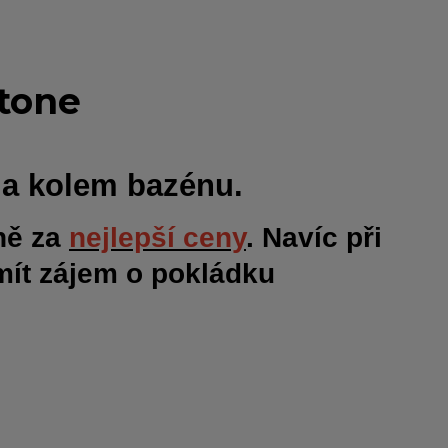
stone
 a kolem bazénu.
vně za
nejlepší ceny
. Navíc při
mít zájem o pokládku