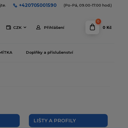
+420705001590
jte.
(Po-Pá, 09.00-17.00 hod.)
0
0 Kč
CZK
Přihlášení
MÍTKA
Doplňky a příslušenství
LIŠTY A PROFILY