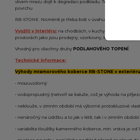
vlivem mrazu dojít k degradaci podkladu. Tento problém lze
povrchu
RB-STONE. Nicméně je třeba brát v úvahu rozsah a původní
Využití v interiéru:
na chodbách, v kuchyních, v koupelnác
prostorách jako jsou prodejny, vzorkovny, kanceláře, haly, r
Vhodný pro všechny druhy
PODLAHOVÉHO TOPENÍ
.
Technické informace:
Výhody mramorového koberce RB-STONE v exteriéru 
• mrazuvzdorný
• vodopropustný (netvoří se kaluže, což je výhoda na příje
• neklouže, v zimním období má výborné protiskluzové vlast
• nenáročný na údržbu a to jak v létě, tak i v zimním období
• variabilita tloušťky kamenného koberce, min. vrstva je od