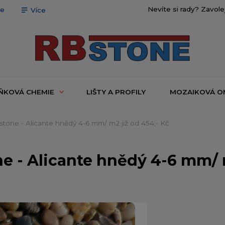
Nevíte si rady? Zavole
ce
Více
ŇKOVÁ CHEMIE
LIŠTY A PROFILY
MOZAIKOVÁ O
ne - Alicante hnědý 4-6 mm/ m2 již od 454,- Kč
 - Alicante hnědý 4-6 mm/ m