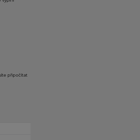
 vyplní
íte připočítat