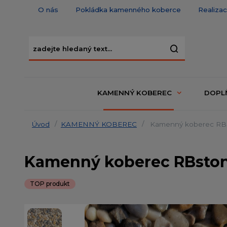
O nás
Pokládka kamenného koberce
Realiza
KAMENNÝ KOBEREC
DOPL
Úvod
KAMENNÝ KOBEREC
Kamenný koberec RBsto
Kamenný koberec RBstone
TOP produkt