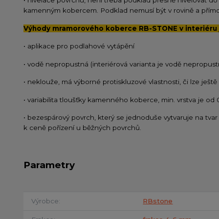
• nivelace povrchu, není třeba podklad přesně nivelovat do
kamenným kobercem. Podklad nemusí být v rovině a přímo 
Výhody mramorového koberce RB-STONE v interiéru 
• aplikace pro podlahové vytápění
• vodě nepropustná (interiérová varianta je vodě nepropust
• neklouže, má výborné protiskluzové vlastnosti, či lze ješt
• variabilita tloušťky kamenného koberce, min. vrstva je od
• bezespárový povrch, který se jednoduše vytvaruje na tvar 
k ceně pořízení u běžných povrchů.
Parametry
Výrobce
RBstone