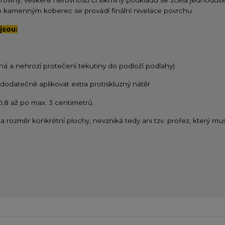
 roviny, veškeré nerovnosti či šikminy podkladu se zcela jednoduše
kamenným koberec se provádí finální nivelace povrchu.
jsou:
ná a nehrozí protečení tekutiny do podloží podlahy)
ě dodatečně aplikovat extra protiskluzný nátěr
 0,8 až po max. 3 centimetrů.
a rozměr konkrétní plochy, nevzniká tedy ani tzv. prořez, který mus