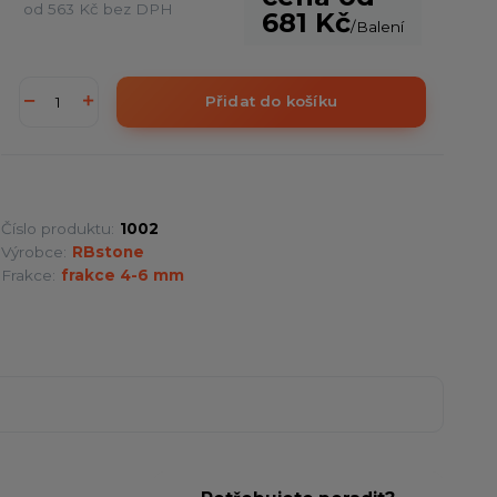
od
563 Kč
bez DPH
681 Kč
/
Balení
Přidat do košíku
Číslo produktu:
1002
Výrobce:
RBstone
Frakce:
frakce 4-6 mm