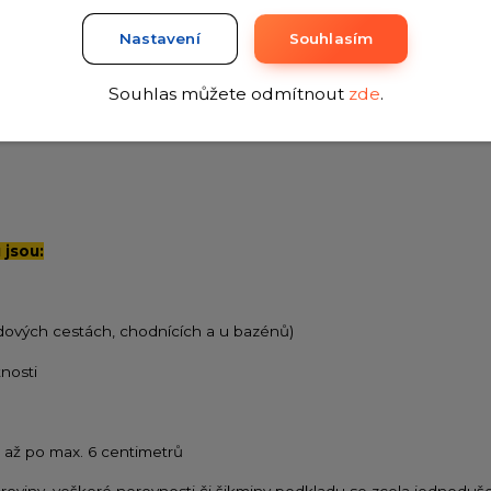
 vyřešit použitím hydroizolace
RB-HYDROPUR
, která se aplikuje 
Nastavení
Souhlasím
 stav podkladu a dle toho zvolit vhodnou skladbu materiálu.
Souhlas můžete odmítnout
zde
.
h, zimních zahradách, wellness, garážích nebo také ve všech ko
estaurace, autosalony apod...
jsou:
zdových cestách, chodnících a u bazénů)
nosti
 1 až po max. 6 centimetrů