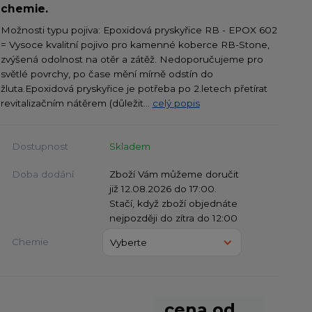
chemie.
Možnosti typu pojiva: Epoxidová pryskyřice RB - EPOX 602
= Vysoce kvalitní pojivo pro kamenné koberce RB-Stone,
zvýšená odolnost na otěr a zátěž. Nedoporučujeme pro
světlé povrchy, po čase mění mírně odstín do
žluta.Epoxidová pryskyřice je potřeba po 2.letech přetírat
revitalizačním nátěrem (důležit...
celý popis
Dostupnost
Skladem
Doba dodání
Zboží Vám můžeme doručit
již 12.08.2026 do 17:00.
Stačí, když zboží objednáte
nejpozději do zítra do 12:00
Chemie
cena od