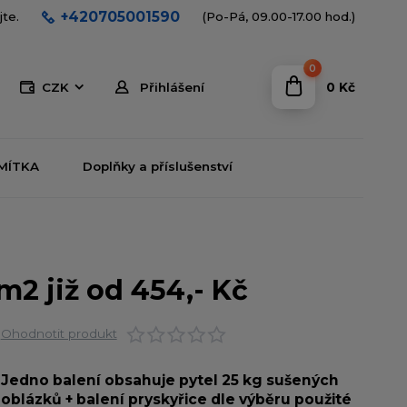
+420705001590
jte.
(Po-Pá, 09.00-17.00 hod.)
0
0 Kč
CZK
Přihlášení
MÍTKA
Doplňky a příslušenství
2 již od 454,- Kč
Ohodnotit produkt
Jedno balení obsahuje pytel 25 kg sušených
oblázků + balení pryskyřice dle výběru použité