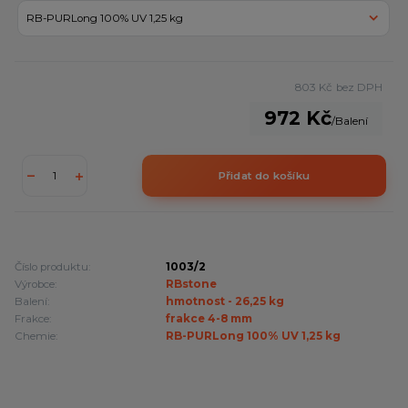
803 Kč
bez DPH
972 Kč
/
Balení
Přidat do košíku
Číslo produktu:
1003/2
Výrobce:
RBstone
Balení:
hmotnost - 26,25 kg
Frakce:
frakce 4-8 mm
Chemie:
RB-PURLong 100% UV 1,25 kg