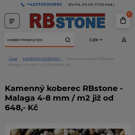
+420705001590
(Po-Pá, 09.00-17.00 hod.)
0
CZK
Úvod
KAMENNÝ KOBEREC
Kamenný koberec RBstone -
Malaga 4-8 mm / m2 již od 648,- Kč
Kamenný koberec RBstone -
Malaga 4-8 mm / m2 již od
648,- Kč