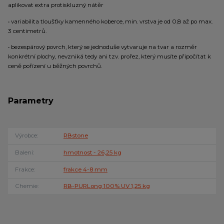
aplikovat extra protiskluzný nátěr
• variabilita tloušťky kamenného koberce, min. vrstva je od 0,8 až po max.
3 centimetrů.
• bezespárový povrch, který se jednoduše vytvaruje na tvar a rozměr
konkrétní plochy, nevzniká tedy ani tzv. prořez, který musíte připočítat k
ceně pořízení u běžných povrchů.
Parametry
Výrobce
RBstone
Balení
hmotnost - 26,25 kg
Frakce
frakce 4-8 mm
Chemie
RB-PURLong 100% UV 1,25 kg