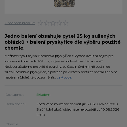
Ohodnotit produkt
Jedno balení obsahuje pytel 25 kg sušených
oblázků + balení pryskyřice dle výběru použité
chemie.
Možnosti typu pojiva: Epoxidová pryskyřice = Vysoce kvalitní pojivo pro
kamenné koberce RB-Stone, zvýšená odolnost na otěr a zátěž.
Nedoporučujeme pro světlé povrchy, po čase mění mírně odstín do
žluta.Epoxidová pryskyřice je potřeba po 2.letech přetírat revitalizačním
nátěrem (důležité upozornění)....
celý popis
Dostupnost
Skladem
Doba dodání
Zboží Vám můžeme doručit již 12.08.2026 do 17:00.
Stačí, když zboží objednáte nejpozději do 10.08.2026
12:00
Chemie