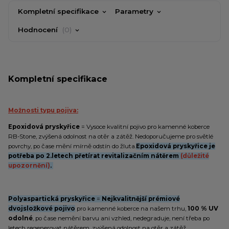
Kompletní specifikace
Parametry
Hodnocení
0
Kompletní specifikace
Možnosti typu pojiva:
Epoxidová pryskyřice
= Vysoce kvalitní pojivo pro kamenné koberce
RB-Stone, zvýšená odolnost na otěr a zátěž. Nedoporučujeme pro světlé
povrchy, po čase mění mírně odstín do žluta.
Epoxidová pryskyřice je
potřeba po 2.letech přetírat revitalizačním nátěrem
(důležité
upozornění)
.
Polyaspartická pryskyřice
=
Nejkvalitnější prémiové
dvojsložkové pojivo
pro kamenné koberce na našem trhu,
100 % UV
odolné
, po čase nemění barvu ani vzhled, nedegraduje, není třeba po
letech regenerovat nátěrem, zvýšená odolnost na otěr a zátěž.