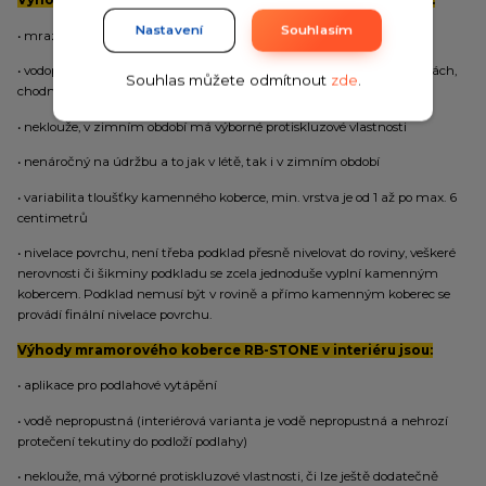
Výhody mramorového koberce RB-STONE v exteriéru jsou:
Nastavení
Souhlasím
• mrazuvzdorný
• vodopropustný (netvoří se kaluže, což je výhoda na příjezdových cestách,
Souhlas můžete odmítnout
zde
.
chodnících a u bazénů)
• neklouže, v zimním období má výborné protiskluzové vlastnosti
• nenáročný na údržbu a to jak v létě, tak i v zimním období
• variabilita tloušťky kamenného koberce, min. vrstva je od 1 až po max. 6
centimetrů
• nivelace povrchu, není třeba podklad přesně nivelovat do roviny, veškeré
nerovnosti či šikminy podkladu se zcela jednoduše vyplní kamenným
kobercem. Podklad nemusí být v rovině a přímo kamenným koberec se
provádí finální nivelace povrchu.
Výhody mramorového koberce RB-STONE v interiéru jsou:
• aplikace pro podlahové vytápění
• vodě nepropustná (interiérová varianta je vodě nepropustná a nehrozí
protečení tekutiny do podloží podlahy)
• neklouže, má výborné protiskluzové vlastnosti, či lze ještě dodatečně