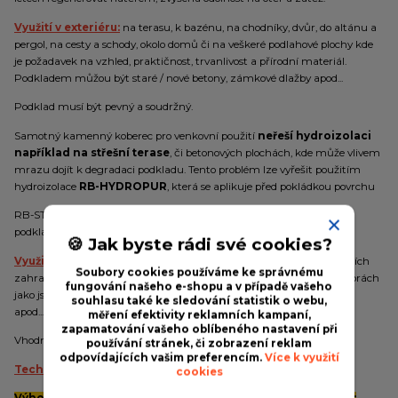
Využití v exteriéru:
na terasu, k bazénu, na chodníky, dvůr, do altánu a
pergol, na cesty a schody, okolo domů či na veškeré podlahové plochy kde
je požadavek na vzhled, praktičnost, trvanlivost a přírodní materiál.
Podkladem můžou být staré / nové betony, zámkové dlažby apod...
Podklad musí být pevný a soudržný.
Samotný kamenný koberec pro venkovní použití
neřeší hydroizolaci
například na střešní terase
, či betonových plochách, kde může vlivem
mrazu dojít k degradaci podkladu. Tento problém lze vyřešit použitím
hydroizolace
RB-HYDROPUR
, která se aplikuje před pokládkou povrchu
RB-STONE. Nicméně je třeba brát v úvahu rozsah a původní stav
podkladu a dle toho zvolit vhodnou skladbu materiálu.
🍪 Jak byste rádi své cookies?
Využití v interiéru:
na chodbách, v kuchyních, v koupelnách, zimních
Soubory cookies používáme ke správnému
zahradách, wellness, garážích nebo také ve všech komerčních prostorách
fungování našeho e-shopu a v případě vašeho
jako jsou prodejny, vzorkovny, kanceláře, haly, restaurace, autosalony
souhlasu také ke sledování statistik o webu,
apod...
měření efektivity reklamních kampaní,
zapamatování vašeho oblíbeného nastavení při
Vhodný pro všechny druhy
PODLAHOVÉHO TOPENÍ
.
používání stránek, či zobrazení reklam
odpovídajících vašim preferencím.
Více k využití
Technické informace:
cookies