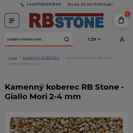
+420705001590
(Po-Pá, 09.00-17.00 hod.)
0
CZK
Úvod
KAMENNÝ KOBEREC
Kamenný koberec RB Stone -
Giallo Mori 2-4 mm
Kamenný koberec RB Stone -
Giallo Mori 2-4 mm