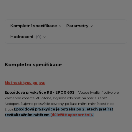
Kompletní specifikace
Parametry
Hodnocení
0
Kompletní specifikace
Možnosti typu pojiva:
Epoxidová pryskyřice RB - EPOX 602
= Vysoce kvalitní pojivo pro
kamenné koberce RB-Stone, zvýšená odolnost na otěr a zátěž.
Nedoporučujeme pro světlé povrchy, po čase mění mírně odstín do
žluta.
Epoxidová pryskyřice je potřeba po 2.letech přetírat
revitalizačním nátěrem
(důležité upozornění)
.