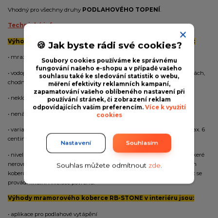
Vhodný pro všechny druhy
PODLAHOVÉHO TOPENÍ
.
Technické informace:
Výhody mramorového koberce RB-STONE v exteriéru jsou:
🍪 Jak byste rádi své cookies?
• mrazuvzdorný
Soubory cookies používáme ke správnému
fungování našeho e-shopu a v případě vašeho
• vodopropustný (netvoří se kaluže, což je výhoda na příjezdových cestách,
souhlasu také ke sledování statistik o webu,
chodnících a u bazénů)
měření efektivity reklamních kampaní,
zapamatování vašeho oblíbeného nastavení při
• neklouže, v zimním období má výborné protiskluzové vlastnosti
používání stránek, či zobrazení reklam
odpovídajících vašim preferencím.
Více k využití
• nenáročný na údržbu a to jak v létě, tak i v zimním období
cookies
• variabilita tloušťky kamenného koberce, min. vrstva je od 1 až po max. 6
centimetrů
Nastavení
Souhlasím
• nivelace povrchu, není třeba podklad přesně nivelovat do roviny, veškeré
nerovnosti či šikminy podkladu se zcela jednoduše vyplní kamenným
Souhlas můžete odmítnout
zde
.
kobercem. Podklad nemusí být v rovině a přímo kamenným koberec se
provádí finální nivelace povrchu.
Výhody mramorového koberce RB-STONE v interiéru jsou:
• aplikace pro podlahové vytápění