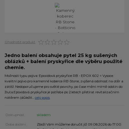
Ohodnotit produkt
Jedno balení obsahuje pytel 25 kg sušených
oblázků + balení pryskyřice dle výběru použité
chemie.
Možnosti typu pojiva: Epoxidová pryskyřice RB - EPOX 602 = Vysoce
kvalitní pojivo pro kamenné koberce RB-Stone, zvýšená odolnost na otěr a
zátěž. Nedoporučujeme pro světlé povrchy, po čase mění mírně odstín do
žluta.Epoxidová pryskyřice je potřeba po 2.letech přetírat revitalizačním
nátěrem (důležit...
celý popis
Dostupnost
skladem
Doba dodání
Zboží Vám můžeme doručit již 09.08.2026 do 17:00.