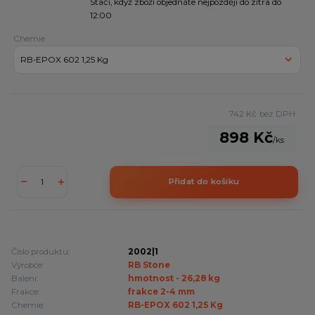
Stačí, když zboží objednáte nejpozději do zítra do
12:00
Chemie
742 Kč
bez DPH
898 Kč
/
ks
Přidat do košíku
Číslo produktu:
2002|1
Výrobce:
RB Stone
Balení:
hmotnost - 26,28 kg
Frakce:
frakce 2-4 mm
Chemie:
RB-EPOX 602 1,25 Kg