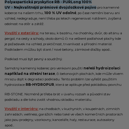
Polyaspartická pryskyřice RB - PURLong 100%
UV
=
Nejkvalitnější prémiové dvojsložkové pojivo
pro kamenné
koberce na našem trhu,
100 % UV odolné
, po čase nemění barvu ani
vzhled, nedegraduje, není třeba po letech regenerovat nátěrem, zvýšená
odolnost na otěr a zátěž.
Využití v exteriéru:
na terasu, k bazénu, na chodníky, dvůr, do altánu a
pergol, na cesty a schody, okolo domů či na veškeré podlahové plochy kde
je požadavek na vzhled, praktičnost, trvanlivost a přírodní materiál.
Podkladem můžou být staré / nové betony, zámkové dlažby apod...
Podklad musí být pevný a soudržný.
Samotný kamenný koberec pro venkovní použití
neřeší hydroizolaci
například na střešní terase
, či betonových plochách, kde může vlivem
mrazu dojít k degradaci podkladu. Tento problém lze vyřešit použitím
hydroizolace
RB-HYDROPUR
, která se aplikuje před pokládkou povrchu
RB-STONE. Nicméně je třeba brát v úvahu rozsah a původní stav
podkladu a dle toho zvolit vhodnou skladbu materiálu.
Využití v interiéru:
na chodbách, v kuchyních, v koupelnách, zimních
zahradách, wellness, garážích nebo také ve všech komerčních prostorách
jako jsou prodejny, vzorkovny, kanceláře, haly, restaurace, autosalony
apod...