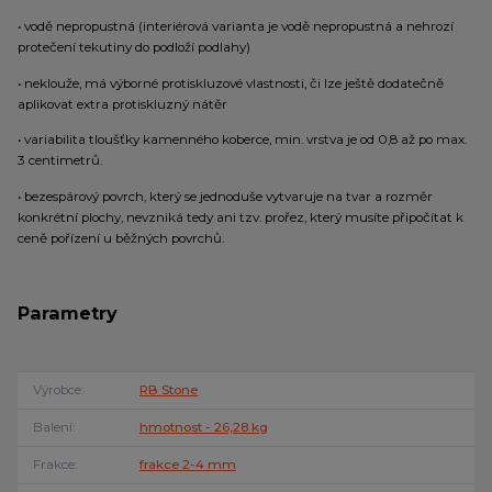
• vodě nepropustná (interiérová varianta je vodě nepropustná a nehrozí
protečení tekutiny do podloží podlahy)
• neklouže, má výborné protiskluzové vlastnosti, či lze ještě dodatečně
aplikovat extra protiskluzný nátěr
• variabilita tloušťky kamenného koberce, min. vrstva je od 0,8 až po max.
3 centimetrů.
• bezespárový povrch, který se jednoduše vytvaruje na tvar a rozměr
konkrétní plochy, nevzniká tedy ani tzv. prořez, který musíte připočítat k
ceně pořízení u běžných povrchů.
Parametry
Výrobce
RB Stone
Balení
hmotnost - 26,28 kg
Frakce
frakce 2-4 mm