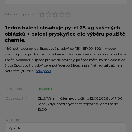
Ohodnotit produkt
Jedno balení obsahuje pytel 25 kg sušených
oblázků + balení pryskyřice dle výběru použité
chemie.
Možnosti typu pojiva: Epoxidová pryskyřice RB - EPOX 602 = Vysoce
kvalitní pojivo pro kamenné koberce RB-Stone, zvýšená odolnost na otěr a
zátěž. Nedoporučujeme pro světlé povrchy, po čase mění mírně odstín do
žluta.Epoxidová pryskyřice je potřeba po 2.letech přetírat revitalizačním
nátěrem (důležit...
celý popis
Dostupnost
skladem
Doba dodání
Zboží Vám můžeme doručit již 12.08.2026 do 17:00.
Stačí, když zboží objednáte nejpozději do zítra do
12:00
Chemie