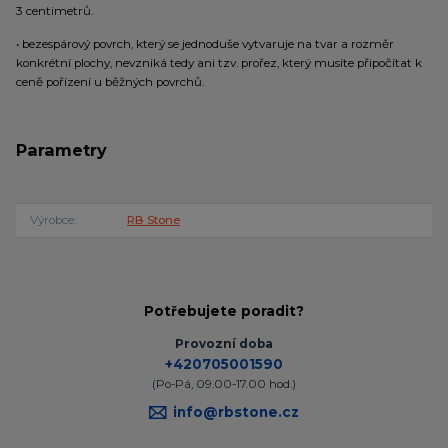
3 centimetrů.
• bezespárový povrch, který se jednoduše vytvaruje na tvar a rozměr
konkrétní plochy, nevzniká tedy ani tzv. prořez, který musíte připočítat k
ceně pořízení u běžných povrchů.
Parametry
Výrobce
RB Stone
Potřebujete poradit?
Provozní doba
+420705001590
(Po-Pá, 09.00-17.00 hod.)
info@rbstone.cz