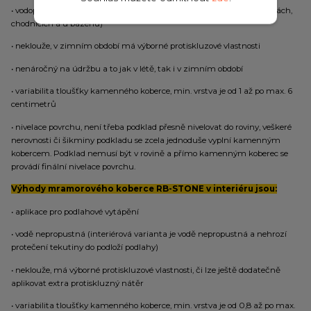
• vodopropustný (netvoří se kaluže, což je výhoda na příjezdových cestách,
chodnících a u bazénů)
• neklouže, v zimním období má výborné protiskluzové vlastnosti
• nenáročný na údržbu a to jak v létě, tak i v zimním období
• variabilita tloušťky kamenného koberce, min. vrstva je od 1 až po max. 6
centimetrů
• nivelace povrchu, není třeba podklad přesně nivelovat do roviny, veškeré
nerovnosti či šikminy podkladu se zcela jednoduše vyplní kamenným
kobercem. Podklad nemusí být v rovině a přímo kamenným koberec se
provádí finální nivelace povrchu.
Výhody mramorového koberce RB-STONE v interiéru jsou:
• aplikace pro podlahové vytápění
• vodě nepropustná (interiérová varianta je vodě nepropustná a nehrozí
protečení tekutiny do podloží podlahy)
• neklouže, má výborné protiskluzové vlastnosti, či lze ještě dodatečně
aplikovat extra protiskluzný nátěr
• variabilita tloušťky kamenného koberce, min. vrstva je od 0,8 až po max.