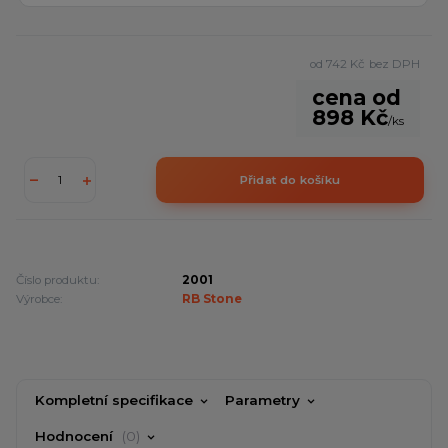
od
742 Kč
bez DPH
cena od
898 Kč
/
ks
Přidat do košíku
Číslo produktu:
2001
Výrobce:
RB Stone
Kompletní specifikace
Parametry
Hodnocení
0