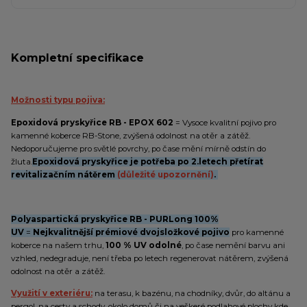
Kompletní specifikace
Možnosti typu pojiva:
Epoxidová pryskyřice RB - EPOX 602
= Vysoce kvalitní pojivo pro
kamenné koberce RB-Stone, zvýšená odolnost na otěr a zátěž.
Nedoporučujeme pro světlé povrchy, po čase mění mírně odstín do
žluta.
Epoxidová pryskyřice je potřeba po 2.letech přetírat
revitalizačním nátěrem
(důležité upozornění)
.
Polyaspartická pryskyřice RB - PURLong 100%
UV
=
Nejkvalitnější prémiové dvojsložkové pojivo
pro kamenné
koberce na našem trhu,
100 % UV odolné
, po čase nemění barvu ani
vzhled, nedegraduje, není třeba po letech regenerovat nátěrem, zvýšená
odolnost na otěr a zátěž.
Využití v exteriéru:
na terasu, k bazénu, na chodníky, dvůr, do altánu a
pergol, na cesty a schody, okolo domů či na veškeré podlahové plochy kde