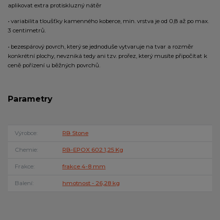
aplikovat extra protiskluzný nátěr
• variabilita tloušťky kamenného koberce, min. vrstva je od 0,8 až po max.
3 centimetrů.
• bezespárový povrch, který se jednoduše vytvaruje na tvar a rozměr
konkrétní plochy, nevzniká tedy ani tzv. prořez, který musíte připočítat k
ceně pořízení u běžných povrchů.
Parametry
Výrobce
RB Stone
Chemie
RB-EPOX 602 1,25 Kg
Frakce
frakce 4-8 mm
Balení
hmotnost - 26,28 kg