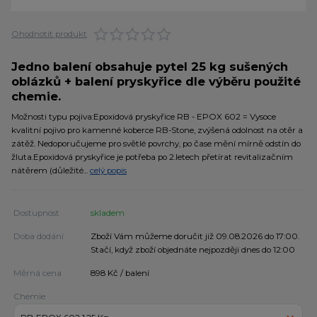
Ohodnotit produkt
Jedno balení obsahuje pytel 25 kg sušených
oblázků + balení pryskyřice dle výběru použité
chemie.
Možnosti typu pojiva:Epoxidová pryskyřice RB - EPOX 602 = Vysoce
kvalitní pojivo pro kamenné koberce RB-Stone, zvýšená odolnost na otěr a
zátěž. Nedoporučujeme pro světlé povrchy, po čase mění mírně odstín do
žluta.Epoxidová pryskyřice je potřeba po 2.letech přetírat revitalizačním
nátěrem (důležité...
celý popis
Dostupnost
skladem
Doba dodání
Zboží Vám můžeme doručit již 09.08.2026 do 17:00.
Stačí, když zboží objednáte nejpozději dnes do 12:00
Měrná cena
898 Kč / balení
Chemie