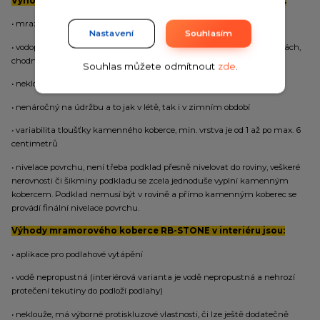
Výhody mramorového koberce RB-STONE v exteriéru jsou:
• mrazuvzdorný
Nastavení
Souhlasím
• vodopropustný (netvoří se kaluže, což je výhoda na příjezdových cestách,
chodnících a u bazénů)
Souhlas můžete odmítnout
zde
.
• neklouže, v zimním období má výborné protiskluzové vlastnosti
• nenáročný na údržbu a to jak v létě, tak i v zimním období
• variabilita tloušťky kamenného koberce, min. vrstva je od 1 až po max. 6
centimetrů
• nivelace povrchu, není třeba podklad přesně nivelovat do roviny, veškeré
nerovnosti či šikminy podkladu se zcela jednoduše vyplní kamenným
kobercem. Podklad nemusí být v rovině a přímo kamenným koberec se
provádí finální nivelace povrchu.
Výhody mramorového koberce RB-STONE v interiéru jsou:
• aplikace pro podlahové vytápění
• vodě nepropustná (interiérová varianta je vodě nepropustná a nehrozí
protečení tekutiny do podloží podlahy)
• neklouže, má výborné protiskluzové vlastnosti, či lze ještě dodatečně