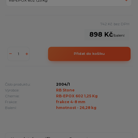
742 Kč
bez DPH
898 Kč
/
balení
Přidat do košíku
Číslo produktu:
2004/1
Výrobce:
RB Stone
Chemie:
RB-EPOX 602 1,25 Kg
Frakce:
frakce 4-8 mm
Balení:
hmotnost - 26,28 kg