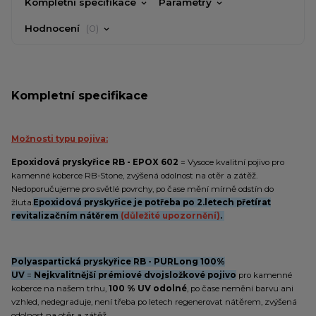
Kompletní specifikace
Parametry
Hodnocení
0
Kompletní specifikace
Možnosti typu pojiva:
Epoxidová pryskyřice RB - EPOX 602
= Vysoce kvalitní pojivo pro
kamenné koberce RB-Stone, zvýšená odolnost na otěr a zátěž.
Nedoporučujeme pro světlé povrchy, po čase mění mírně odstín do
žluta.
Epoxidová pryskyřice je potřeba po 2.letech přetírat
revitalizačním nátěrem
(důležité upozornění)
.
Polyaspartická pryskyřice RB - PURLong 100%
UV
=
Nejkvalitnější prémiové dvojsložkové pojivo
pro kamenné
koberce na našem trhu,
100 % UV odolné
, po čase nemění barvu ani
vzhled, nedegraduje, není třeba po letech regenerovat nátěrem, zvýšená
odolnost na otěr a zátěž.