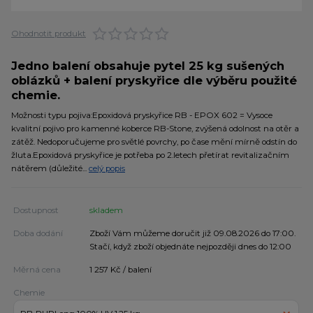
Ohodnotit produkt
Jedno balení obsahuje pytel 25 kg sušených
oblázků + balení pryskyřice dle výběru použité
chemie.
Možnosti typu pojiva:Epoxidová pryskyřice RB - EPOX 602 = Vysoce
kvalitní pojivo pro kamenné koberce RB-Stone, zvýšená odolnost na otěr a
zátěž. Nedoporučujeme pro světlé povrchy, po čase mění mírně odstín do
žluta.Epoxidová pryskyřice je potřeba po 2.letech přetírat revitalizačním
nátěrem (důležité...
celý popis
Dostupnost
skladem
Doba dodání
Zboží Vám můžeme doručit již 09.08.2026 do 17:00.
Stačí, když zboží objednáte nejpozději dnes do 12:00
Měrná cena
1 257 Kč / balení
Chemie