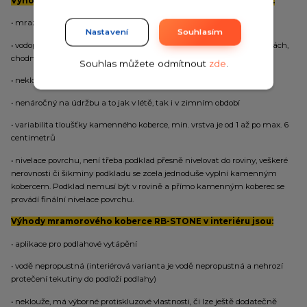
Výhody mramorového koberce RB-STONE v exteriéru jsou:
• mrazuvzdorný
Nastavení
Souhlasím
• vodopropustný (netvoří se kaluže, což je výhoda na příjezdových cestách,
chodnících a u bazénů)
Souhlas můžete odmítnout
zde
.
• neklouže, v zimním období má výborné protiskluzové vlastnosti
• nenáročný na údržbu a to jak v létě, tak i v zimním období
• variabilita tloušťky kamenného koberce, min. vrstva je od 1 až po max. 6
centimetrů
• nivelace povrchu, není třeba podklad přesně nivelovat do roviny, veškeré
nerovnosti či šikminy podkladu se zcela jednoduše vyplní kamenným
kobercem. Podklad nemusí být v rovině a přímo kamenným koberec se
provádí finální nivelace povrchu.
Výhody mramorového koberce RB-STONE v interiéru jsou:
• aplikace pro podlahové vytápění
• vodě nepropustná (interiérová varianta je vodě nepropustná a nehrozí
protečení tekutiny do podloží podlahy)
• neklouže, má výborné protiskluzové vlastnosti, či lze ještě dodatečně