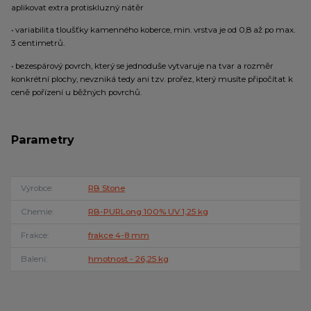
aplikovat extra protiskluzný nátěr
• variabilita tloušťky kamenného koberce, min. vrstva je od 0,8 až po max.
3 centimetrů.
• bezespárový povrch, který se jednoduše vytvaruje na tvar a rozměr
konkrétní plochy, nevzniká tedy ani tzv. prořez, který musíte připočítat k
ceně pořízení u běžných povrchů.
Parametry
Výrobce
RB Stone
Chemie
RB-PURLong 100% UV 1,25 kg
Frakce
frakce 4-8 mm
Balení
hmotnost - 26,25 kg