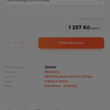
1 039 Kč
bez DPH
1 257 Kč
/
balení
Přidat do košíku
Číslo produktu:
2004/2
Výrobce:
RB Stone
Chemie:
RB-PURLong 100% UV 1,25 kg
Frakce:
frakce 4-8 mm
Balení:
hmotnost - 26,25 kg