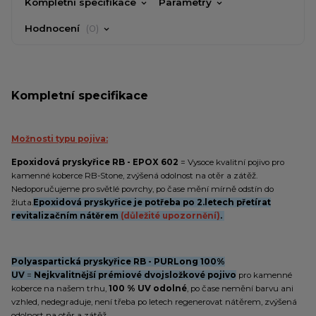
Kompletní specifikace
Parametry
Hodnocení
0
Kompletní specifikace
Možnosti typu pojiva:
Epoxidová pryskyřice RB - EPOX 602
= Vysoce kvalitní pojivo pro
kamenné koberce RB-Stone, zvýšená odolnost na otěr a zátěž.
Nedoporučujeme pro světlé povrchy, po čase mění mírně odstín do
žluta.
Epoxidová pryskyřice je potřeba po 2.letech přetírat
revitalizačním nátěrem
(důležité upozornění)
.
Polyaspartická pryskyřice RB - PURLong 100%
UV
=
Nejkvalitnější prémiové dvojsložkové pojivo
pro kamenné
koberce na našem trhu,
100 % UV odolné
, po čase nemění barvu ani
vzhled, nedegraduje, není třeba po letech regenerovat nátěrem, zvýšená
odolnost na otěr a zátěž.