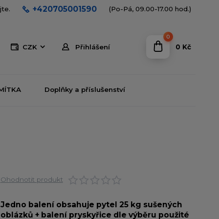
+420705001590
jte.
(Po-Pá, 09.00-17.00 hod.)
0
0 Kč
CZK
Přihlášení
MÍTKA
Doplňky a příslušenství
Ohodnotit produkt
Jedno balení obsahuje pytel 25 kg sušených
oblázků + balení pryskyřice dle výběru použité