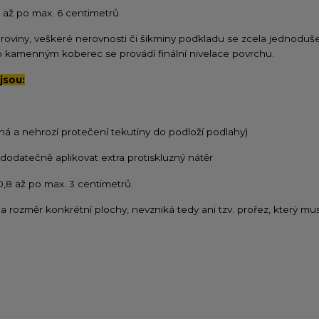
 1 až po max. 6 centimetrů
 roviny, veškeré nerovnosti či šikminy podkladu se zcela jednoduše
kamenným koberec se provádí finální nivelace povrchu.
jsou:
ná a nehrozí protečení tekutiny do podloží podlahy)
ě dodatečně aplikovat extra protiskluzný nátěr
 0,8 až po max. 3 centimetrů.
a rozměr konkrétní plochy, nevzniká tedy ani tzv. prořez, který mus