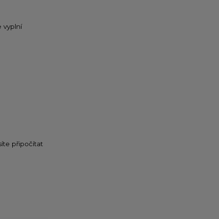
 vyplní
íte připočítat