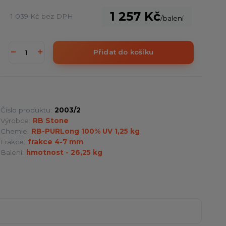
1 257 Kč
1 039 Kč
bez DPH
/
balení
Přidat do košíku
Číslo produktu:
2003/2
Výrobce:
RB Stone
Chemie:
RB-PURLong 100% UV 1,25 kg
Frakce:
frakce 4-7 mm
Balení:
hmotnost - 26,25 kg