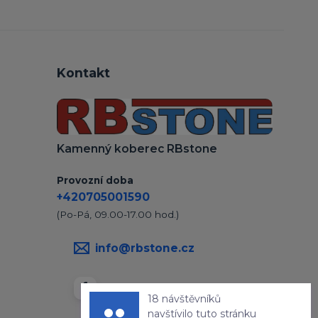
Kontakt
Kamenný koberec RBstone
Provozní doba
+420705001590
(Po-Pá, 09.00-17.00 hod.)
info@rbstone.cz
18 návštěvníků
navštívilo tuto stránku