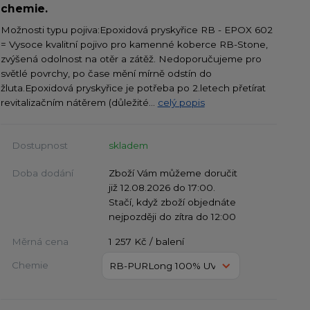
chemie.
Možnosti typu pojiva:Epoxidová pryskyřice RB - EPOX 602
= Vysoce kvalitní pojivo pro kamenné koberce RB-Stone,
zvýšená odolnost na otěr a zátěž. Nedoporučujeme pro
světlé povrchy, po čase mění mírně odstín do
žluta.Epoxidová pryskyřice je potřeba po 2.letech přetírat
revitalizačním nátěrem (důležité...
celý popis
Dostupnost
skladem
Doba dodání
Zboží Vám můžeme doručit
již 12.08.2026 do 17:00.
Stačí, když zboží objednáte
nejpozději do zítra do 12:00
Měrná cena
1 257 Kč / balení
Chemie