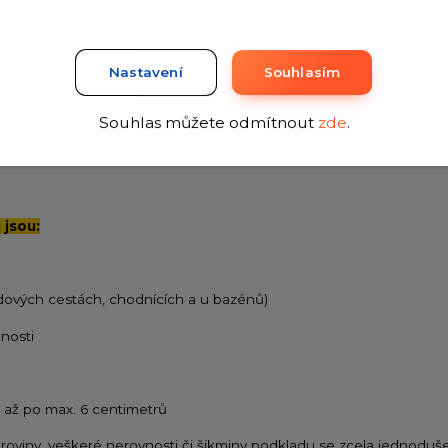
 vyřešit použitím hydroizolace
RB-HYDROPUR
, která se aplikuje 
 stav podkladu a dle toho zvolit vhodnou skladbu materiálu.
Nastavení
Souhlasím
h, zimních zahradách, wellness, garážích nebo také ve všech ko
estaurace, autosalony apod...
Souhlas můžete odmítnout
zde
.
jsou:
zdových cestách, chodnících a u bazénů)
nosti
 1 až po max. 6 centimetrů
 roviny, veškeré nerovnosti či šikminy podkladu se zcela jednoduše