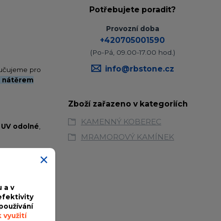
Potřebujete poradit?
Provozní doba
+420705001590
(Po-Pá, 09.00-17.00 hod.)
info@rbstone.cz
ručujeme pro
m nátěrem
Zboží zařazeno v kategoriích
KAMENNÝ KOBEREC
 UV odolné
,
MRAMOROVÝ KAMÍNEK
é podlahové
ámkové dlažby
 a v
fektivity
používání
h, kde může
 využití