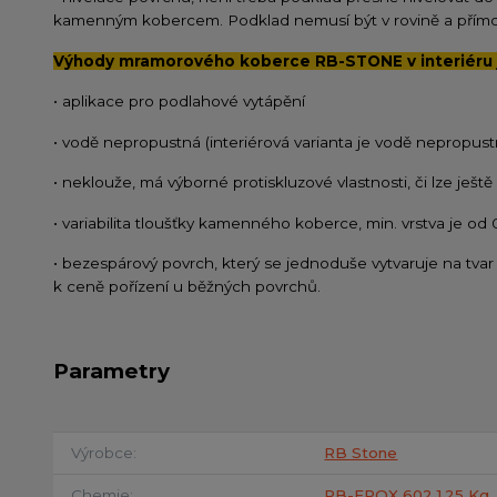
kamenným kobercem. Podklad nemusí být v rovině a přímo 
Výhody mramorového koberce RB-STONE v interiéru 
• aplikace pro podlahové vytápění
• vodě nepropustná (interiérová varianta je vodě nepropust
• neklouže, má výborné protiskluzové vlastnosti, či lze ješt
• variabilita tloušťky kamenného koberce, min. vrstva je od
• bezespárový povrch, který se jednoduše vytvaruje na tvar 
k ceně pořízení u běžných povrchů.
Parametry
Výrobce
RB Stone
Chemie
RB-EPOX 602 1,25 Kg