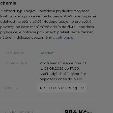
chemie.
Možnosti typu pojiva: Epoxidová pryskyřice = Vysoce
kvalitní pojivo pro kamenné koberce RB-Stone, zvýšená
odolnost na otěr a zátěž. Nedoporučujeme pro světlé
povrchy, po čase mění mírně odstín do žluta.Epoxidová
pryskyřice je potřeba po 2.letech přetírat revitalizačním
nátěrem (důležité upozornění)....
celý popis
Dostupnost
Skladem
Doba dodání
Zboží Vám můžeme doručit
již 09.08.2026 do 17:00.
Stačí, když zboží objednáte
nejpozději dnes do 17:00
Chemie
984 Kč
813 Kč
bez DPH
/
ks