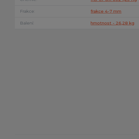
Frakce
frakce 4-7 mm
Balení
hmotnost - 26,28 kg