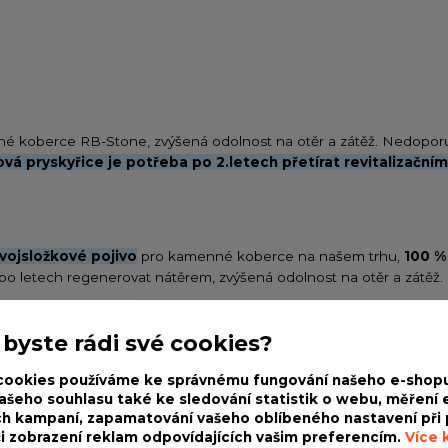
nné koberce RB-Stone, zvýšená odolnost na otěr a zátěž. Nedopo
vá pryskyřice je potřeba po 2.letech přetírat revitalizační
dvojsložkové pojivo
pro kamenné koberce na našem trhu,
100 %
po letech regenerovat nátěrem, zvýšená odolnost na otěr a zátěž.
r, do altánu a pergol, na cesty a schody, okolo domů či na vešker
t a přírodní materiál. Podkladem můžou být staré / nové betony, z
 byste rádi své cookies?
cookies používáme ke správnému fungování našeho e-shopu
ašeho souhlasu také ke sledování statistik o webu, měření e
h kampaní, zapamatování vašeho oblíbeného nastavení při 
droizolaci například na střešní terase
, či betonových plochác
či zobrazení reklam odpovídajících vašim preferencím.
Více k