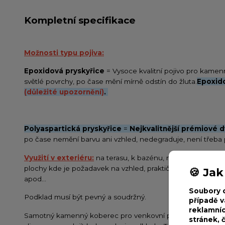
Kompletní specifikace
Možnosti typu pojiva:
Epoxidová pryskyřice
= Vysoce kvalitní pojivo pro kame
světlé povrchy, po čase mění mírně odstín do žluta.
Epoxido
(důležité upozornění)
.
Polyaspartická pryskyřice
=
Nejkvalitnější prémiové 
po čase nemění barvu ani vzhled, nedegraduje, není třeba 
Využití v exteriéru:
na terasu, k bazénu, na chodníky, dvů
plochy kde je požadavek na vzhled, praktičnost, trvanlivos
🍪 Jak
apod...
Soubory 
Podklad musí být pevný a soudržný.
případě v
reklamníc
Samotný kamenný koberec pro venkovní použití
neřeší hy
stránek, 