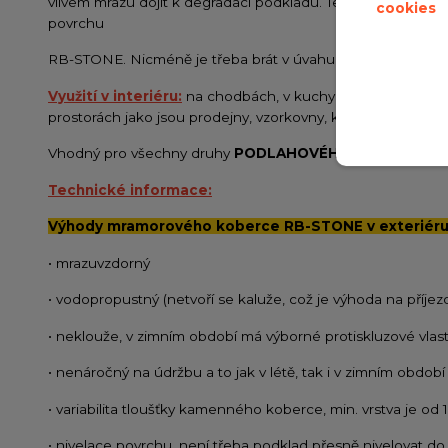
vlivem mrazu dojít k degradaci podkladu. Tento problém lze
cookies
povrchu
RB-STONE. Nicméně je třeba brát v úvahu rozsah a původní
Využití v interiéru:
na chodbách, v kuchyních, v koupelnác
prostorách jako jsou prodejny, vzorkovny, kanceláře, haly, r
Vhodný pro všechny druhy
PODLAHOVÉHO TOPENÍ
.
Technické informace:
Výhody mramorového koberce RB-STONE v exteriéru 
• mrazuvzdorný
• vodopropustný (netvoří se kaluže, což je výhoda na příje
• neklouže, v zimním období má výborné protiskluzové vlast
• nenáročný na údržbu a to jak v létě, tak i v zimním období
• variabilita tloušťky kamenného koberce, min. vrstva je od
• nivelace povrchu, není třeba podklad přesně nivelovat do