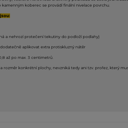
kamenným koberec se provádí finální nivelace povrchu.
jsou:
ná a nehrozí protečení tekutiny do podloží podlahy)
ě dodatečně aplikovat extra protiskluzný nátěr
 0,8 až po max. 3 centimetrů.
a rozměr konkrétní plochy, nevzniká tedy ani tzv. prořez, který mus