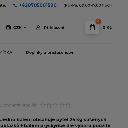
+420705001590
jte.
(Po-Pá, 09.00-17.00 hod.)
0
0 Kč
CZK
Přihlášení
MÍTKA
Doplňky a příslušenství
Ohodnotit produkt
Jedno balení obsahuje pytel 25 kg sušených
oblázků + balení pryskyřice dle výběru použité