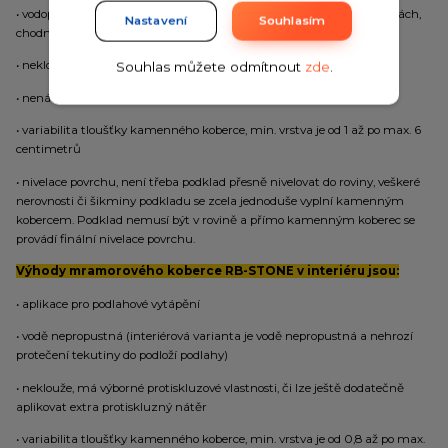
• vodopropustný (netvoří se kaluže, což je výhoda na příjezdových cestách,
Nastavení
Souhlasím
chodnících a u bazénů)
• neklouže, v zimním období má výborné protiskluzové vlastnosti
Souhlas můžete odmítnout
zde
.
• nenáročný na údržbu a to jak v létě, tak i v zimním období
• variabilita tloušťky kamenného koberce, min. vrstva je od 1 až po max. 6
centimetrů
• nivelace povrchu, není třeba podklad přesně nivelovat do roviny, veškeré
nerovnosti či šikminy podkladu se zcela jednoduše vyplní kamenným
kobercem. Podklad nemusí být v rovině a přímo kamenným koberec se
provádí finální nivelace povrchu.
Výhody mramorového koberce RB-STONE v interiéru jsou:
• aplikace pro podlahové vytápění
• vodě nepropustná (interiérová varianta je vodě nepropustná a nehrozí
protečení tekutiny do podloží podlahy)
• neklouže, má výborné protiskluzové vlastnosti, či lze ještě dodatečně
aplikovat extra protiskluzný nátěr
• variabilita tloušťky kamenného koberce, min. vrstva je od 0,8 až po max.