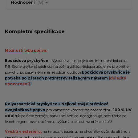
Hodnocení
0
Kompletní specifikace
Možnosti typu pojiva:
Epoxidová pryskyřice
= Vysoce kvalitní pojivo pro kamenné koberce
RB-Stone, zvýšená odolnost na otěr a zátěž. Nedoporučujeme pro světlé
povrchy, po čase mění mírně odstín do žluta.
Epoxidová pryskyřice je
potřeba po 2.letech přetírat revitalizačním nátěrem
(důležité
upozornění)
.
Polyaspartická pryskyřice
=
Nejkvalitnější prémiové
dvojsložkové pojivo
pro kamenné koberce na našem trhu,
100 % UV
odolné
, po čase nemění barvu ani vzhled, nedegraduje, není třeba po
letech regenerovat nátěrem, zvýšená odolnost na otěr a zátěž.
Využití v exteriéru:
na terasu, k bazénu, na chodníky, dvůr, do altánu a
pergol, na cesty a schody, okolo domů či na veškeré podlahové plochy kde