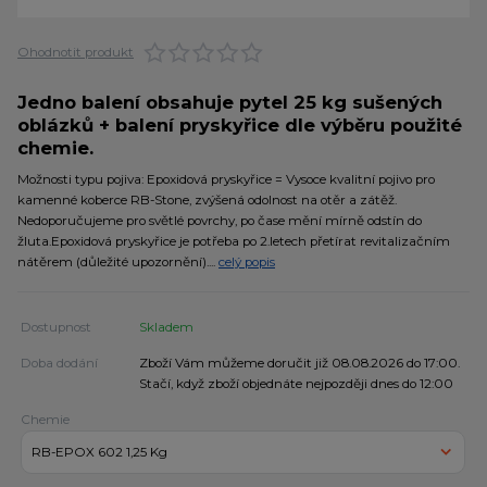
Ohodnotit produkt
Jedno balení obsahuje pytel 25 kg sušených
oblázků + balení pryskyřice dle výběru použité
chemie.
Možnosti typu pojiva: Epoxidová pryskyřice = Vysoce kvalitní pojivo pro
kamenné koberce RB-Stone, zvýšená odolnost na otěr a zátěž.
Nedoporučujeme pro světlé povrchy, po čase mění mírně odstín do
žluta.Epoxidová pryskyřice je potřeba po 2.letech přetírat revitalizačním
nátěrem (důležité upozornění)....
celý popis
Dostupnost
Skladem
Doba dodání
Zboží Vám můžeme doručit již 08.08.2026 do 17:00.
Stačí, když zboží objednáte nejpozději dnes do 12:00
Chemie