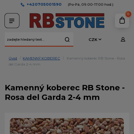
+420705001590
(Po-Pá, 09.00-17.00 hod.)
0
CZK
Úvod
KAMENNÝ KOBEREC
Kamenný koberec RB Stone - Rosa
del Garda 2-4 mm
Kamenný koberec RB Stone -
Rosa del Garda 2-4 mm