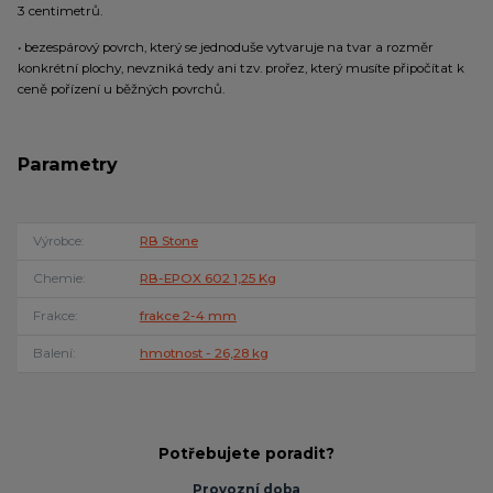
3 centimetrů.
• bezespárový povrch, který se jednoduše vytvaruje na tvar a rozměr
konkrétní plochy, nevzniká tedy ani tzv. prořez, který musíte připočítat k
ceně pořízení u běžných povrchů.
Parametry
Výrobce
RB Stone
Chemie
RB-EPOX 602 1,25 Kg
Frakce
frakce 2-4 mm
Balení
hmotnost - 26,28 kg
Potřebujete poradit?
Provozní doba