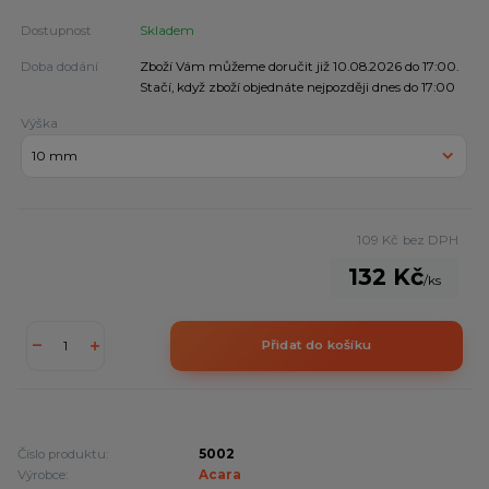
Dostupnost
Skladem
Doba dodání
Zboží Vám můžeme doručit již 10.08.2026 do 17:00.
Stačí, když zboží objednáte nejpozději dnes do 17:00
Výška
109 Kč
bez DPH
132 Kč
/
ks
Přidat do košíku
Číslo produktu:
5002
Výrobce:
Acara