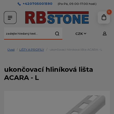
+420705001590
(Po-Pá, 09.00-17.00 hod.)
0
CZK
Úvod
LIŠTY A PROFILY
ukončovací hliníková lišta ACARA - L
ukončovací hliníková lišta
ACARA - L