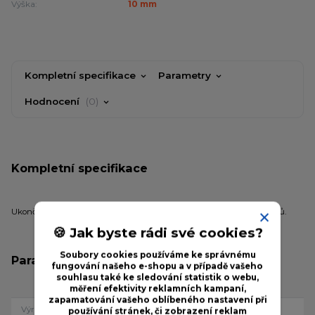
Výška:
10 mm
Kompletní specifikace
Parametry
Hodnocení
0
Kompletní specifikace
Ukončovací L profil se používá k ukončení hrany kamenných koberců.
🍪 Jak byste rádi své cookies?
Soubory cookies používáme ke správnému
Parametry
fungování našeho e-shopu a v případě vašeho
souhlasu také ke sledování statistik o webu,
měření efektivity reklamních kampaní,
zapamatování vašeho oblíbeného nastavení při
Výrobce
Acara
používání stránek, či zobrazení reklam