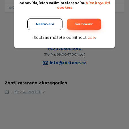
odpovídajících vašim preferencím.
Více k využití
Výška
10 mm
cookies
Nastavení
Souhlasím
Potřebujete poradit?
Souhlas můžete odmítnout
zde
.
Provozní doba
+420705001590
(Po-Pá, 09.00-17.00 hod.)
info@rbstone.cz
Zboží zařazeno v kategoriích
LIŠTY A PROFILY