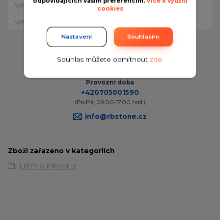
odpovídajících vašim preferencím.
Více k využití
Výrobce
Acara
cookies
Výška
8 mm
Nastavení
Souhlasím
Souhlas můžete odmítnout
zde
.
Potřebujete poradit?
Provozní doba
+420705001590
(Po-Pá, 09.00-17.00 hod.)
info@rbstone.cz
Zboží zařazeno v kategoriích
LIŠTY A PROFILY