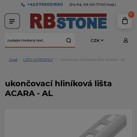
+420705001590
(Po-Pá, 09.00-17.00 hod.)
0
CZK
Úvod
LIŠTY A PROFILY
ukončovací hliníková lišta ACARA - AL
ukončovací hliníková lišta
ACARA - AL