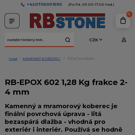
+420705001590
(Po-Pá, 09.00-17.00 hod.)
0
CZK
Úvod
KAMENNÝ KOBEREC
ŘÍČNÍ KAMÍNEK
RB-EPOX 602 1,28 Kg frakce 2-
4 mm
Kamenný a mramorový koberec
je
finální povrchová úprava -
litá
bezaspárá dlažba
- vhodná pro
exteriér i interiér. Používá se hodně