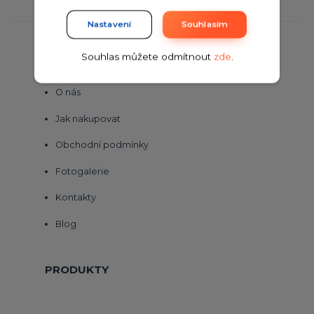
Nastavení
Souhlasím
Souhlas můžete odmítnout
zde
.
VŠE O NÁKUPU
O nás
Jak nakupovat
Obchodní podmínky
Fotogalerie
Kontakty
Blog
PRODUKTY