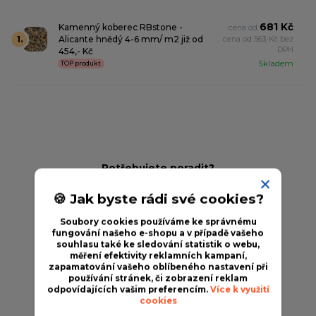
681 Kč
Kamenný koberec RBstone -
cena od
1.
Alicante hnědý 4-6 mm/ m2 již od
cena od
563 Kč bez
DPH
454,- Kč
Skladem
TOP produkt
Potřebujete poradit?
Provozní doba
🍪 Jak byste rádi své cookies?
+420705001590
(Po-Pá, 09.00-17.00 hod.)
Soubory cookies používáme ke správnému
fungování našeho e-shopu a v případě vašeho
info@rbstone.cz
souhlasu také ke sledování statistik o webu,
měření efektivity reklamních kampaní,
zapamatování vašeho oblíbeného nastavení při
používání stránek, či zobrazení reklam
odpovídajících vašim preferencím.
Více k využití
cookies