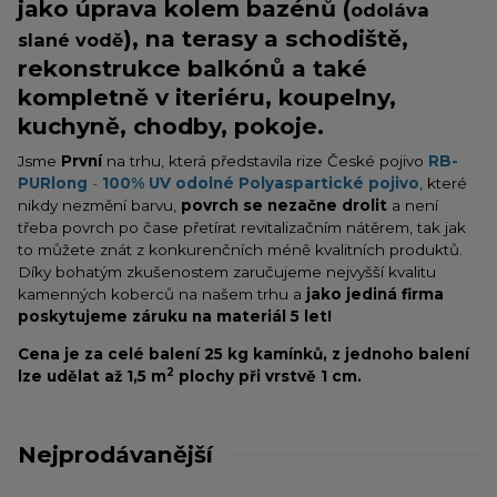
jako úprava kolem bazénů (
odoláva
), na terasy a schodiště,
slané vodě
rekonstrukce balkónů a také
kompletně v iteriéru, koupelny,
kuchyně, chodby, pokoje.
Jsme
První
na trhu, která představila rize České pojivo
RB-
PURlong
-
100% UV odolné Polyaspartické pojivo
, které
nikdy nezmění barvu,
povrch se nezačne drolit
a není
třeba povrch po čase přetírat revitalizačním nátěrem, tak jak
to můžete znát z konkurenčních méně kvalitních produktů.
Díky bohatým zkušenostem zaručujeme nejvyšší kvalitu
kamenných koberců na našem trhu a
jako jediná firma
poskytujeme záruku na materiál 5 let!
Cena je za celé balení 25 kg kamínků,
z jednoho balení
2
lze udělat až 1,5 m
plochy při vrstvě 1 cm.
Nejprodávanější