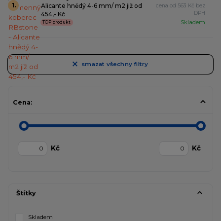
1.
Alicante hnědý 4-6 mm/ m2 již od
cena od
563 Kč bez
DPH
454,- Kč
Skladem
TOP produkt
smazat všechny filtry
Cena:
Kč
Kč
Štítky
Skladem