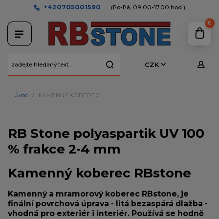
+420705001590
(Po-Pá, 09.00-17.00 hod.)
0
CZK
Úvod
KAMENNÝ KOBEREC
RB Stone polyaspartik UV 100
% frakce 2-4 mm
Kamenný koberec RBstone
Kamenný a mramorový koberec
RBstone, je
finální povrchová úprava -
litá bezaspárá dlažba
-
vhodná pro exteriér i interiér. Používá se hodně