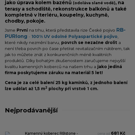
jako úprava kolem bazénů
, na
(odoláva slané vodě)
terasy a schodiště, rekonstrukce balkónů a také
kompletně v iteriéru, koupelny, kuchyně,
chodby, pokoje.
RB-
Jsme
První
na trhu, která představila rize České pojivo
PURlong
-
100% UV odolné Polyaspartické pojivo
,
které nikdy nezmění barvu,
povrch se nezačne drolit
a
není třeba povrch po čase přetírat revitalizačním nátěrem, tak
jak to můžete znát z konkurenčních méně kvalitních
produktů. Díky bohatým zkušenostem zaručujeme nejvyšší
kvalitu kamenných koberců na našem trhu a
jako jediná
firma poskytujeme záruku na materiál 5 let!
Cena je za celé balení 25 kg kamínků,
z jednoho balení
2
lze udělat až 1,5 m
plochy při vrstvě 1 cm.
Nejprodávanější
681 Kč
Kamenný koberec RBstone -
cena od