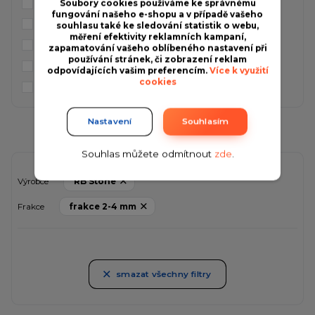
frakce 3-5 mm
(0)
Soubory cookies používáme ke správnému
fungování našeho e-shopu a v případě vašeho
frakce 4-6 mm
(0)
souhlasu také ke sledování statistik o webu,
měření efektivity reklamních kampaní,
frakce 4-7 mm
(0)
zapamatování vašeho oblíbeného nastavení při
používání stránek, či zobrazení reklam
frakce 4-8 mm
(0)
odpovídajících vašim preferencím.
Více k využití
cookies
frakce 5-8 mm
(0)
Nastavení
Souhlasím
Souhlas můžete odmítnout
zde
.
Výrobce
RB Stone
Frakce
frakce 2-4 mm
smazat všechny filtry