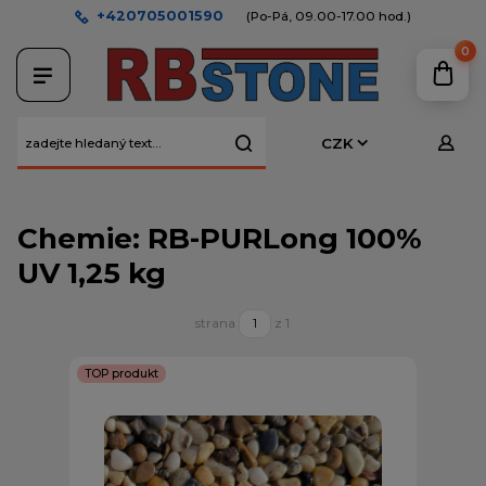
+420705001590
(Po-Pá, 09.00-17.00 hod.)
0
CZK
Chemie: RB-PURLong 100%
UV 1,25 kg
strana
z 1
TOP produkt