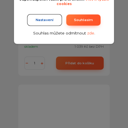
cookies
Nastavení
Souhlasím
Kamenný koberec RB Stone - Botticino 2-4
mm
Souhlas můžete odmítnout
zde
.
1 257 Kč
/
ks
skladem
1 039 Kč
bez DPH
Přidat do košíku